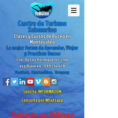
Centro de Turismo
Submarino
Clases y Cursos de Buceo en
Montevideo
La mejor forma de Aprender, Viajar
y Practicar Buceo
Cno. De Los Hormigueros 3246
esq.Buxareo ,
099 254 678
Pocitos, Montevideo, Uruguay
Solicita INFORMACION
Consulta por Whatsapp
Contacta con
YoBuceo