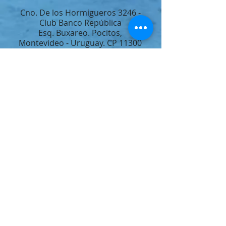
Cno. De los Hormigueros 3246 -
Club Banco República
Esq. Buxareo. Pocitos,
Montevideo - Uruguay. CP 11300
Escuela.YoBuceo@gmail.com
099 254 678
-
095 228 435
YoBuceo en Facebook
YoBuceo en Twitter
YoBuceo en YouTube
YoBuceo en Vimeo
YoBuceo en Blogspot
YoBuceo en Instagram