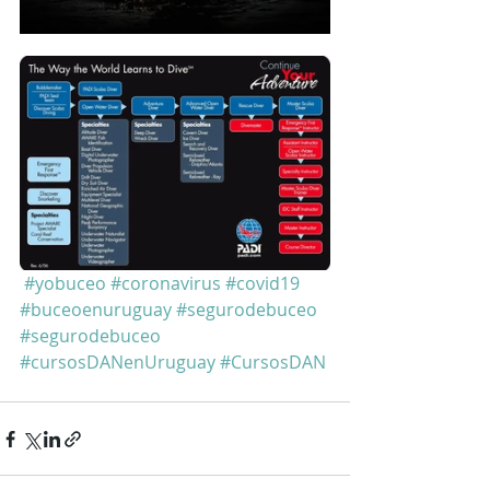
#yobuceo
#coronavirus
#covid19
#buceoenuruguay
#segurodebuceo
#segurodebuceo
#cursosDANenUruguay
#CursosDAN