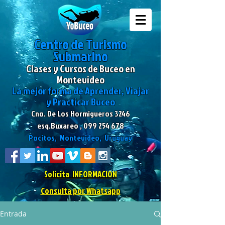
Centro de Turismo
Submarino
Clases y Cursos de Buceo en
Montevideo
La mejor forma de Aprender, Viajar
y Practicar Buceo
Cno. De Los Hormigueros 3246
esq.Buxareo ,
099 254 678
Pocitos, Montevideo, Uruguay
Solicita INFORMACION
Consulta por Whatsapp
Entrada