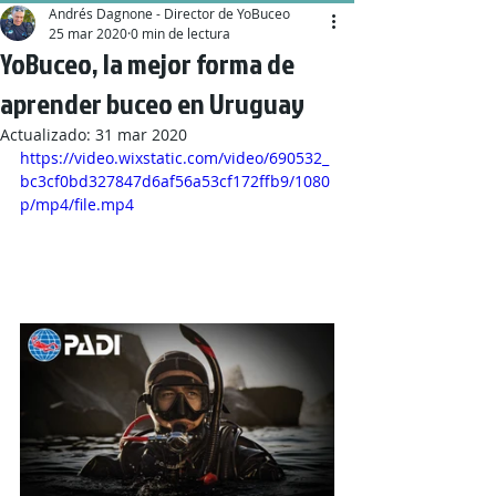
Andrés Dagnone - Director de YoBuceo
25 mar 2020
0 min de lectura
YoBuceo, la mejor forma de
aprender buceo en Uruguay
Actualizado:
31 mar 2020
https://video.wixstatic.com/video/690532_
bc3cf0bd327847d6af56a53cf172ffb9/1080
p/mp4/file.mp4